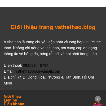
Giới thiệu trang vsthethao.blog
Vsthethao là trang chuyên cập nhật và tổng hợp tin tức thể
thao. Không chỉ riêng về thể thao, nơi cung cấp đa dạng
thông tin về bóng đá, bóng rổ mới và hot nhất trong tuần.
Điện thoại:
098568415794
Email:
vsthethaoblog@gmail.com
Địa chỉ: 71 Đ. Cộng Hòa, Phường 4, Tân Bình, Hồ Chí
Minh
Giới thiệu
x
Liên hệ
Điều khoản