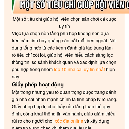
Một số tiêu chí giúp hội viên chọn sân chơi cá cược
uy tín
Việc lựa chọn nền tảng phù hợp không nên dựa
trên cảm tính hay quảng cáo bắt mắt bên ngoài. Nội
dung tổng hợp từ các kênh đánh giá tập trung làm
rõ tiêu chí cốt lõi, giúp hội viên hiểu cách sàng lọc
thông tin, so sánh khách quan và xác định lựa chọn
phù hợp trong nhóm
top 10 nhà cái uy tín nhất
hiện
nay.
Giấy phép hoạt động
Một trong những yếu tố quan trọng được trang đánh
giá nhà cái nhấn mạnh chính là tính pháp lý rõ ràng.
Giấy phép hợp lệ cho thấy nền tảng tuân thủ quy
định, công khai thông tin vận hành, giúp giảm thiểu
rủi ro cho người chơi
xóc đĩa online
và xây dựng
niềm tin vững chắc khi tham gia lâu dài.