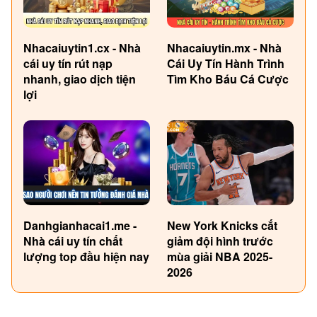
Nhacaiuytin1.cx - Nhà
Nhacaiuytin.mx - Nhà
cái uy tín rút nạp
Cái Uy Tín Hành Trình
nhanh, giao dịch tiện
Tìm Kho Báu Cá Cược
lợi
Danhgianhacai1.me -
New York Knicks cắt
Nhà cái uy tín chất
giảm đội hình trước
lượng top đầu hiện nay
mùa giải NBA 2025-
2026