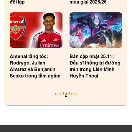
đối lập
mùa giải 2025/26
Arsenal tăng tốc:
Bản cập nhật 25.11:
Rodrygo, Julian
Đấu sĩ thống trị đường
Alvarez và Benjamin
trên trong Liên Minh
Sesko trong tầm ngắm
Huyền Thoại
<<
<
1
3
>
>>
2