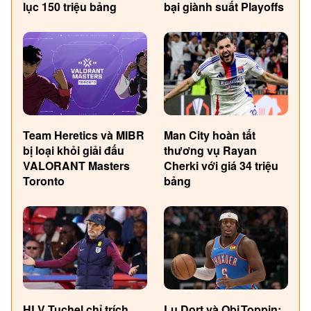
lục 150 triệu bảng
bại giành suất Playoffs
Team Heretics và MIBR
Man City hoàn tất
bị loại khỏi giải đấu
thương vụ Rayan
VALORANT Masters
Cherki với giá 34 triệu
Toronto
bảng
HLV Tuchel chỉ trích
Lu Dort và Obi Toppin: