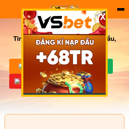
X
Tin thể thao - Cập nhật lịch thi đấu,
kết quả hot nhất
ĐĂNG KÝ
ĐĂNG NHẬP
CƯỢC NGAY