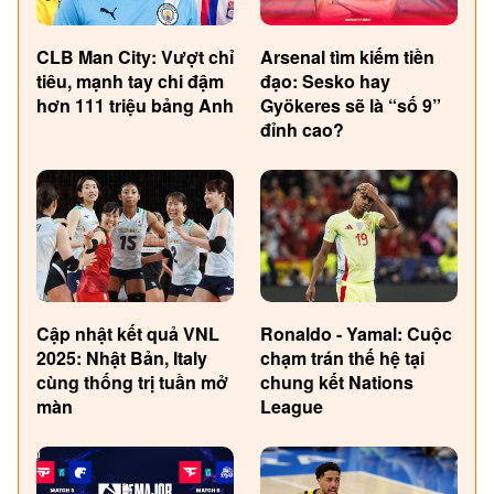
CLB Man City: Vượt chỉ
Arsenal tìm kiếm tiền
tiêu, mạnh tay chi đậm
đạo: Sesko hay
hơn 111 triệu bảng Anh
Gyökeres sẽ là “số 9”
đỉnh cao?
Cập nhật kết quả VNL
Ronaldo - Yamal: Cuộc
2025: Nhật Bản, Italy
chạm trán thế hệ tại
cùng thống trị tuần mở
chung kết Nations
màn
League