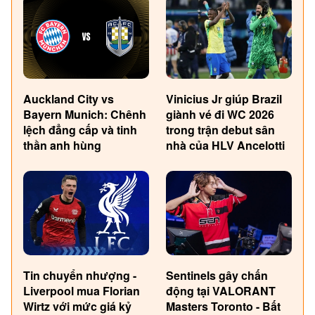
Auckland City vs
Vinicius Jr giúp Brazil
Bayern Munich: Chênh
giành vé đi WC 2026
lệch đẳng cấp và tinh
trong trận debut sân
thần anh hùng
nhà của HLV Ancelotti
Tin chuyển nhượng -
Sentinels gây chấn
Liverpool mua Florian
động tại VALORANT
Wirtz với mức giá kỷ
Masters Toronto - Bất