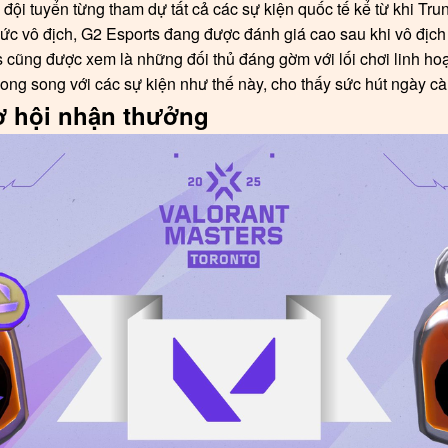
ội tuyển từng tham dự tất cả các sự kiện quốc tế kể từ khi Tr
ức vô địch, G2 Esports đang được đánh giá cao sau khi vô địc
cũng được xem là những đối thủ đáng gờm với lối chơi linh hoạt
g song với các sự kiện như thế này, cho thấy sức hút ngày càn
cơ hội nhận thưởng