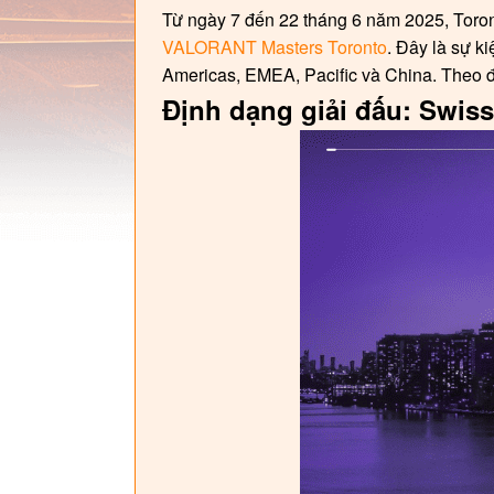
Từ ngày 7 đến 22 tháng 6 năm 2025, Toro
VALORANT Masters Toronto
. Đây là sự k
Americas, EMEA, Pacific và China. Theo 
Định dạng giải đấu: Swiss