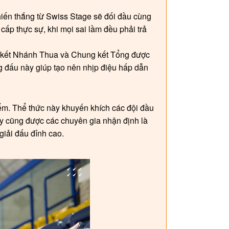
chiến thắng từ Swiss Stage sẽ đối đầu cùng
ấp thực sự, khi mọi sai lầm đều phải trả
g kết Nhánh Thua và Chung kết Tổng được
ng đấu này giúp tạo nên nhịp điệu hấp dẫn
iểm. Thể thức này khuyến khích các đội đầu
y cũng được các chuyên gia nhận định là
 giải đấu đỉnh cao.