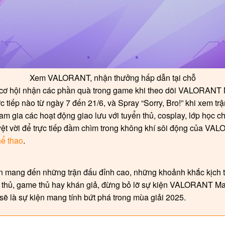
Xem VALORANT, nhận thưởng hấp dẫn tại chỗ
ơ hội nhận các phần quà trong game khi theo dõi VALORANT 
ực tiếp nào từ ngày 7 đến 21/6, và Spray “Sorry, Bro!” khi xem t
m gia các hoạt động giao lưu với tuyển thủ, cosplay, lớp học ch
uyệt vời để trực tiếp đầm chìm trong không khí sôi động của VA
thể thao
.
mang đến những trận đấu đỉnh cao, những khoảnh khắc kịch tí
thủ, game thủ hay khán giả, đừng bỏ lỡ sự kiện VALORANT Mast
 sẽ là sự kiện mang tính bứt phá trong mùa giải 2025.