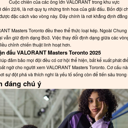
Cuộc chiến của các ông lớn VALORANT trong khu vực
3 đến 22/6, là nơi quy tụ những tinh hoa của giải đấu. Bốn đội 
 được đặc cách vào vòng này. Đây chính là nơi khẳng định đẳng c
RANT Masters Toronto đều theo thể thức loại kép. Ngoài Chun
lại vẫn giữ định dạng Bo3. Việc thay đổi định dạng giữa các vò
iều chỉnh chiến thuật linh hoạt hơn.
trận đấu VALORANT Masters Toronto 2025
iúp đảm bảo mọi đội đều có cơ hội thể hiện, bất kể xuất phát đ
n bất ngờ cho người xem VALORANT Masters Toronto. Cơ cấu nà
ơi sự đột phá và thích nghi là yếu tố sống còn để tiến sâu trong
n đáng chú ý