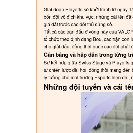
Giai đoạn Playoffs sẽ khởi tranh từ ngày 1
bốn đội vô địch khu vực, những cái tên đã
giá đắt trước các đối thủ sừng sỏ.
Tất cả các trận đấu ở vòng này của VALO
tổ chức theo định dạng Bo5, các trận còn 
cho giải đấu, đồng thời buộc các đội phải đ
Cân bằng và hấp dẫn trong từng 
Sự kết hợp giữa Swiss Stage và Playoffs g
tư chiến lược dài hơi, đồng thời mang đế
lý tưởng cho môi trường Esports hiện đại, n
Những đội tuyển và cái tê