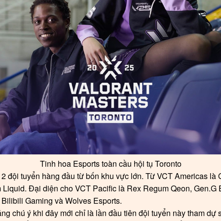
Tinh hoa Esports toàn cầu hội tụ Toronto
 đội tuyển hàng đầu từ bốn khu vực lớn. Từ VCT Americas là 
Liquid. Đại diện cho VCT Pacific là Rex Regum Qeon, Gen.G Es
Bilibili Gaming và Wolves Esports.
áng chú ý khi đây mới chỉ là lần đầu tiên đội tuyển này tham 