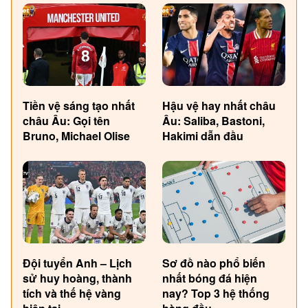
Tiền vệ sáng tạo nhất
Hậu vệ hay nhất châu
châu Âu: Gọi tên
Âu: Saliba, Bastoni,
Bruno, Michael Olise
Hakimi dẫn đầu
Đội tuyển Anh – Lịch
Sơ đồ nào phổ biến
sử huy hoàng, thành
nhất bóng đá hiện
tích và thế hệ vàng
nay? Top 3 hệ thống