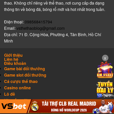
thao. Không chỉ riêng về thể thao, nơi cung cấp đa dạng
thông tin về bóng đá, bóng rổ mới và hot nhất trong tuần.
Điện thoại:
098568415794
Email:
vsthethaoblog@gmail.com
Địa chỉ: 71 Đ. Cộng Hòa, Phường 4, Tân Bình, Hồ Chí
Minh
Giới thiệu
x
Liên hệ
Điều khoản
Game bài đổi thưởng
Game slot đổi thưởng
Cá cược thể thao
Casino online
Lô đề
Khuyến mãi
✕
Mẹo cá cược