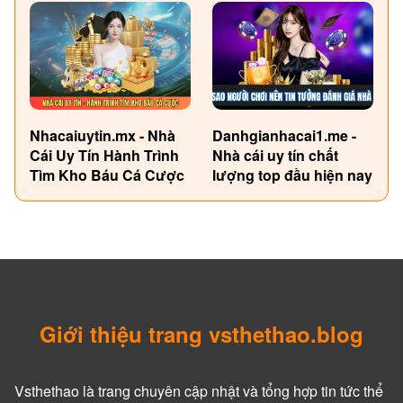
Nhacaiuytin.mx - Nhà
Danhgianhacai1.me -
Cái Uy Tín Hành Trình
Nhà cái uy tín chất
Tìm Kho Báu Cá Cược
lượng top đầu hiện nay
Giới thiệu trang vsthethao.blog
Vsthethao là trang chuyên cập nhật và tổng hợp tin tức thể