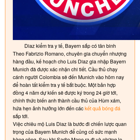
Diaz kiểm tra y tế, Bayern sắp có tân binh
Theo Fabrizio Romano, chuyên gia chuyển nhượng
hàng đầu, kế hoạch cho Luis Diaz gia nhập Bayern
Munich đã được xác nhận chi tiết. Cầu thủ chạy
cánh người Colombia sẽ đến Munich vào hôm nay
để hoàn tất kiểm tra y tế bắt buộc. Một bản hợp
đồng 4 năm dự kiến sẽ được ký trong 24 giờ tới,
chính thức biến anh thành cầu thủ của Hùm xám,
hứa hẹn ảnh hưởng lớn đến các
kết quả bóng đá
sắp tới.
Việc chiêu mộ Luis Diaz là bước đi chiến lược quan
trọng của Bayern Munich để củng cố sức mạnh
hàng công. Sau khi Sadio Mane ra đi và những lo