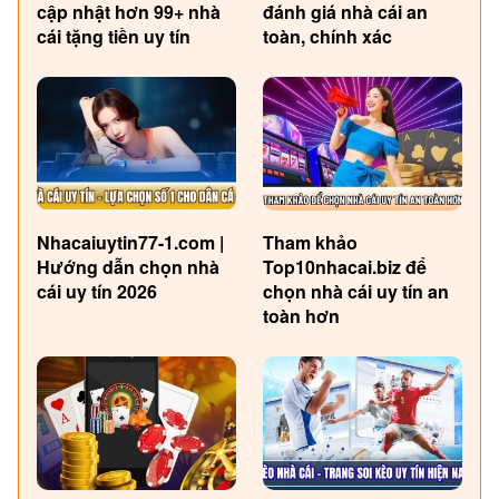
cập nhật hơn 99+ nhà
đánh giá nhà cái an
cái tặng tiền uy tín
toàn, chính xác
Nhacaiuytin77-1.com |
Tham khảo
Hướng dẫn chọn nhà
Top10nhacai.biz để
cái uy tín 2026
chọn nhà cái uy tín an
toàn hơn