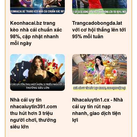
Keonhacai.bz trang
Trangcadobongda.lat
kèo nhà cái chuẩn xác
với cơ hội thắng lên tới
98%, cập nhật nhanh
95% mỗi tuần
mỗi ngày
Nhà cái uy tín
Nhacaiuytin1.cx - Nhà
nhacaiuytin391.com
cái uy tín rút nạp
thu hút hơn 3 triệu
nhanh, giao dịch tiện
người chơi, thưởng
lợi
siêu lớn