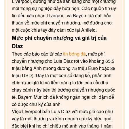
Liverpool, dường như đã sẵn sàng cho một chương
mới trong sự nghiệp đầy hứa hẹn. Các nguồn tin uy
tín đều xác nhận Liverpool và Bayern đã đạt thỏa
thuận về mức phí chuyển nhượng, mở đường cho
một cuộc chia tay đầy cảm xúc tại Anfield.
Mức phí chuyển nhượng và giá trị của
Diaz
Theo các báo cáo từ các
tin bóng đá
, mức phí
chuyển nhượng cho Luis Diaz rơi vào khoảng 65,5
triệu bảng Anh (tương đương 75 triệu Euro hoặc 88
triệu USD). Đây là một con số đáng kể, phản ánh
chính xác giá trị và tiềm năng to lớn của cầu thủ
chạy cánh này trên thị trường chuyển nhượng quốc
tế. Bayern Munich đã không ngần ngại chi đậm để
có được chữ ký của anh.
Việc Liverpool bán Luis Diaz với mức giá cao như
vậy là một thương vụ kinh doanh cực kỳ hiệu quả,
đặc biệt khi họ chỉ chiêu mộ anh vào tháng 1 năm