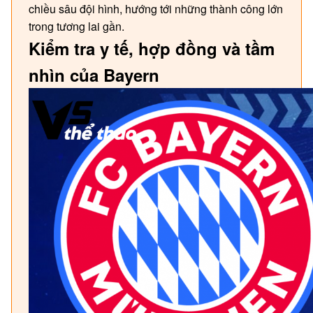
chiều sâu đội hình, hướng tới những thành công lớn
trong tương lai gần.
Kiểm tra y tế, hợp đồng và tầm
nhìn của Bayern