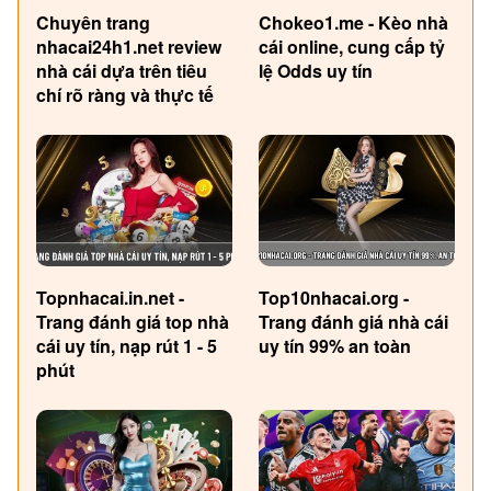
Chuyên trang
Chokeo1.me - Kèo nhà
nhacai24h1.net review
cái online, cung cấp tỷ
nhà cái dựa trên tiêu
lệ Odds uy tín
chí rõ ràng và thực tế
Topnhacai.in.net -
Top10nhacai.org -
Trang đánh giá top nhà
Trang đánh giá nhà cái
cái uy tín, nạp rút 1 - 5
uy tín 99% an toàn
phút