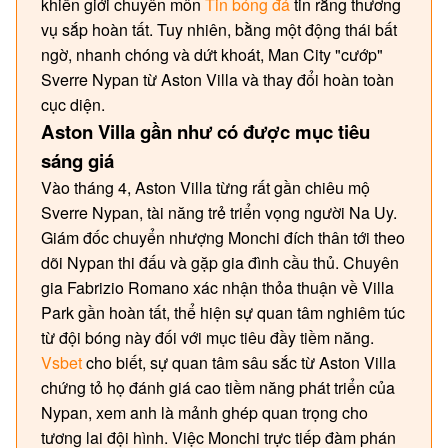
khiến giới chuyên môn
Tin bóng đá
tin rằng thương
vụ sắp hoàn tất. Tuy nhiên, bằng một động thái bất
ngờ, nhanh chóng và dứt khoát, Man City "cướp"
Sverre Nypan từ Aston Villa và thay đổi hoàn toàn
cục diện.
Aston Villa gần như có được mục tiêu
sáng giá
Vào tháng 4, Aston Villa từng rất gần chiêu mộ
Sverre Nypan, tài năng trẻ triển vọng người Na Uy.
Giám đốc chuyển nhượng Monchi đích thân tới theo
dõi Nypan thi đấu và gặp gia đình cầu thủ. Chuyên
gia Fabrizio Romano xác nhận thỏa thuận về Villa
Park gần hoàn tất, thể hiện sự quan tâm nghiêm túc
từ đội bóng này đối với mục tiêu đầy tiềm năng.
Vsbet
cho biết, sự quan tâm sâu sắc từ Aston Villa
chứng tỏ họ đánh giá cao tiềm năng phát triển của
Nypan, xem anh là mảnh ghép quan trọng cho
tương lai đội hình. Việc Monchi trực tiếp đàm phán