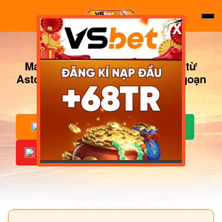
X
Man City "cướp" Sverre Nypan từ
Aston Villa: Thương vụ lật kèo ngoạn
mục
ĐĂNG KÝ
ĐĂNG NHẬP
CƯỢC NGAY