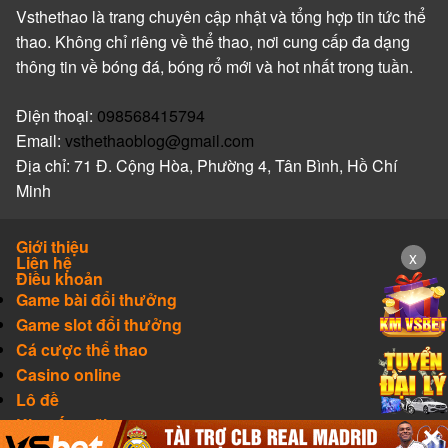
Vsthethao là trang chuyên cập nhật và tổng hợp tin tức thể
thao. Không chỉ riêng về thể thao, nơi cung cấp đa dạng
thông tin về bóng đá, bóng rổ mới và hot nhất trong tuần.
Điện thoại:
098568415794
Email:
vsthethaoblog@gmail.com
Địa chỉ: 71 Đ. Cộng Hòa, Phường 4, Tân Bình, Hồ Chí
Minh
Giới thiệu
x
Liên hệ
Điều khoản
Game bài đổi thưởng
Game slot đổi thưởng
Cá cược thể thao
Casino online
Lô đề
Khuyến mãi
✕