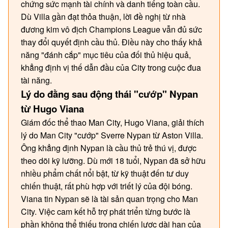
chứng sức mạnh tài chính và danh tiếng toàn cầu.
Dù Villa gần đạt thỏa thuận, lời đề nghị từ nhà
đương kim vô địch Champions League vẫn đủ sức
thay đổi quyết định cầu thủ. Điều này cho thấy khả
năng "đánh cắp" mục tiêu của đối thủ hiệu quả,
khẳng định vị thế dẫn đầu của City trong cuộc đua
tài năng.
Lý do đằng sau động thái "cướp" Nypan
từ Hugo Viana
Giám đốc thể thao Man City, Hugo Viana, giải thích
lý do Man City "cướp" Sverre Nypan từ Aston Villa.
Ông khẳng định Nypan là cầu thủ trẻ thú vị, được
theo dõi kỹ lưỡng. Dù mới 18 tuổi, Nypan đã sở hữu
nhiều phẩm chất nổi bật, từ kỹ thuật đến tư duy
chiến thuật, rất phù hợp với triết lý của đội bóng.
Viana tin Nypan sẽ là tài sản quan trọng cho Man
City. Việc cam kết hỗ trợ phát triển từng bước là
phần không thể thiếu trong chiến lược dài hạn của