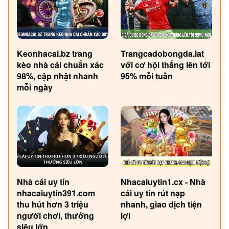
Keonhacai.bz trang
Trangcadobongda.lat
kèo nhà cái chuẩn xác
với cơ hội thắng lên tới
98%, cập nhật nhanh
95% mỗi tuần
mỗi ngày
Nhà cái uy tín
Nhacaiuytin1.cx - Nhà
nhacaiuytin391.com
cái uy tín rút nạp
thu hút hơn 3 triệu
nhanh, giao dịch tiện
người chơi, thưởng
lợi
siêu lớn