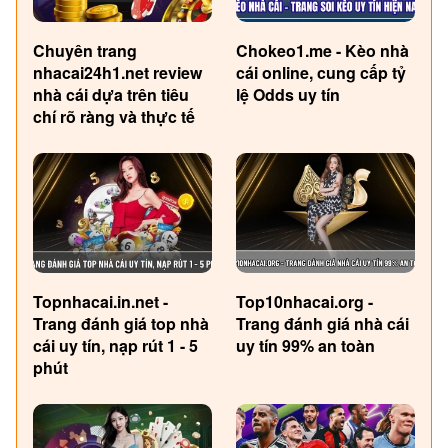
Chuyên trang
Chokeo1.me - Kèo nhà
nhacai24h1.net review
cái online, cung cấp tỷ
nhà cái dựa trên tiêu
lệ Odds uy tín
chí rõ ràng và thực tế
Topnhacai.in.net -
Top10nhacai.org -
Trang đánh giá top nhà
Trang đánh giá nhà cái
cái uy tín, nạp rút 1 - 5
uy tín 99% an toàn
phút