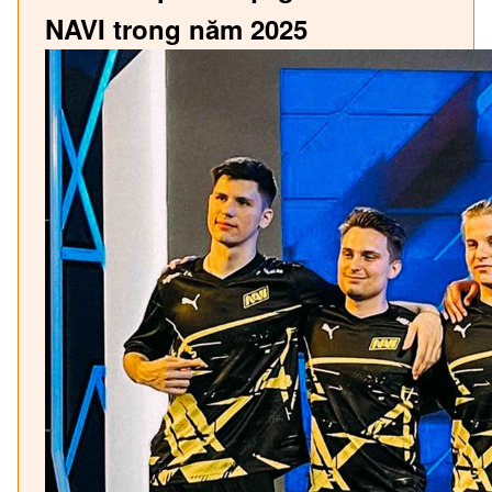
NAVI trong năm 2025