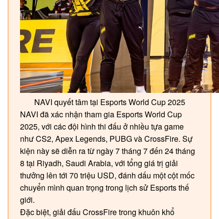
NAVI quyết tâm tại Esports World Cup 2025
NAVI đã xác nhận tham gia Esports World Cup
2025, với các đội hình thi đấu ở nhiều tựa game
như CS2, Apex Legends, PUBG và CrossFire. Sự
kiện này sẽ diễn ra từ ngày 7 tháng 7 đến 24 tháng
8 tại Riyadh, Saudi Arabia, với tổng giá trị giải
thưởng lên tới 70 triệu USD, đánh dấu một cột mốc
chuyển mình quan trọng trong lịch sử Esports thế
giới.
Đặc biệt, giải đấu CrossFire trong khuôn khổ