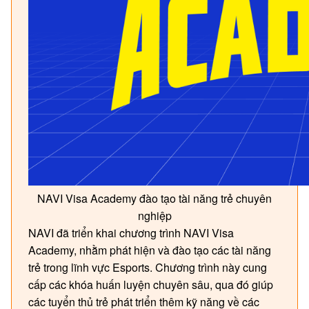
NAVI Visa Academy đào tạo tài năng trẻ chuyên
nghiệp
NAVI đã triển khai chương trình NAVI Visa
Academy, nhằm phát hiện và đào tạo các tài năng
trẻ trong lĩnh vực Esports. Chương trình này cung
cấp các khóa huấn luyện chuyên sâu, qua đó giúp
các tuyển thủ trẻ phát triển thêm kỹ năng về các