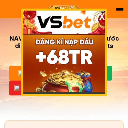
X
NAVI mở rộng sang CrossFire: Bước
đi chiến lược hướng đến Esports
World Cup 2025
ĐĂNG KÝ
ĐĂNG NHẬP
CƯỢC NGAY