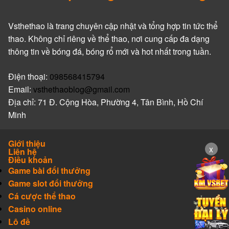
Vsthethao là trang chuyên cập nhật và tổng hợp tin tức thể
thao. Không chỉ riêng về thể thao, nơi cung cấp đa dạng
thông tin về bóng đá, bóng rổ mới và hot nhất trong tuần.
Điện thoại:
098568415794
Email:
vsthethaoblog@gmail.com
Địa chỉ: 71 Đ. Cộng Hòa, Phường 4, Tân Bình, Hồ Chí
Minh
Giới thiệu
x
Liên hệ
Điều khoản
Game bài đổi thưởng
Game slot đổi thưởng
Cá cược thể thao
Casino online
Lô đề