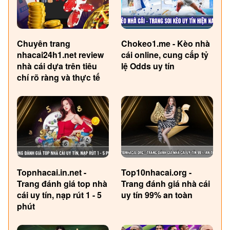
Chuyên trang
Chokeo1.me - Kèo nhà
nhacai24h1.net review
cái online, cung cấp tỷ
nhà cái dựa trên tiêu
lệ Odds uy tín
chí rõ ràng và thực tế
Topnhacai.in.net -
Top10nhacai.org -
Trang đánh giá top nhà
Trang đánh giá nhà cái
cái uy tín, nạp rút 1 - 5
uy tín 99% an toàn
phút