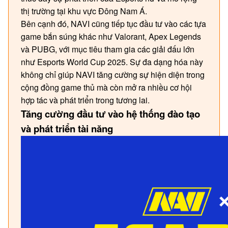
thị trường tại khu vực Đông Nam Á.
Bên cạnh đó, NAVI cũng tiếp tục đầu tư vào các tựa
game bắn súng khác như Valorant, Apex Legends
và PUBG, với mục tiêu tham gia các giải đấu lớn
như Esports World Cup 2025. Sự đa dạng hóa này
không chỉ giúp NAVI tăng cường sự hiện diện trong
cộng đồng game thủ mà còn mở ra nhiều cơ hội
hợp tác và phát triển trong tương lai.
Tăng cường đầu tư vào hệ thống đào tạo
và phát triển tài năng