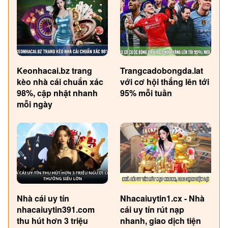
Keonhacai.bz trang
Trangcadobongda.lat
kèo nhà cái chuẩn xác
với cơ hội thắng lên tới
98%, cập nhật nhanh
95% mỗi tuần
mỗi ngày
Nhà cái uy tín
Nhacaiuytin1.cx - Nhà
nhacaiuytin391.com
cái uy tín rút nạp
thu hút hơn 3 triệu
nhanh, giao dịch tiện