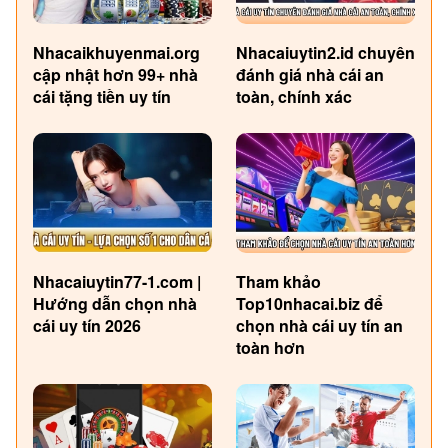
Nhacaikhuyenmai.org
Nhacaiuytin2.id chuyên
cập nhật hơn 99+ nhà
đánh giá nhà cái an
cái tặng tiền uy tín
toàn, chính xác
Nhacaiuytin77-1.com |
Tham khảo
Hướng dẫn chọn nhà
Top10nhacai.biz để
cái uy tín 2026
chọn nhà cái uy tín an
toàn hơn